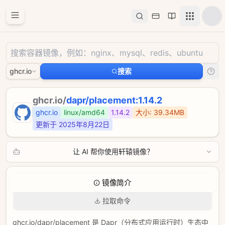
查看流量套餐与价格
Docker 镜像公
ghcr.io
搜索
ghcr.io
/
dapr/placement
:1.14.2
ghcr.io
linux/amd64
1.14.2
大小:
39.34MB
更新于
2025年8月22日
让 AI 帮你使用轩辕镜像？
镜像简介
拉取命令
ghcr.io/dapr/placement 是 Dapr（分布式应用运行时）生态中