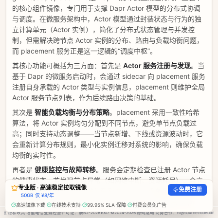
的核心组件镜像，专门用于支撑 Dapr Actor 模型的分布式协调
与调度。在微服务架构中，Actor 模型通过封装状态与行为的独
立计算单元（Actor 实例），简化了分布式状态管理与并发控
制，但需解决跨节点 Actor 实例的分布、路由与负载均衡问题，
而 placement 服务正是这一逻辑的“调度中枢”。
其核心功能可概括为三方面：首先是
Actor 服务注册与发现
。当
基于 Dapr 的微服务启动时，会通过 sidecar 向 placement 服务
注册自身承载的 Actor 类型与实例信息，placement 则维护全局
Actor 服务节点列表，作为后续路由决策的基础。
其次是
智能负载均衡与分布策略
。placement 采用一致性哈希
算法，将 Actor 实例均匀分配到不同节点，避免单节点负载过
高；同时支持动态调整——当节点新增、下线或资源波动时，它
会重新计算分布规则，最小化实例迁移对系统的影响，确保负载
均衡的实时性。
再者是
健康监控与故障转移
。服务会定期检查已注册 Actor 节点
的健康状态，若发现节点异常（如网络中断、资源耗尽），会立
专业版 · 高速稳定拉取镜像
免费注册
即将其标记为不可用，并触发受影响 Actor 实例的重新分配，保
50GB 仅 ¥8/年
障业务逻辑不中断。此外，placement 还通过与各节点 Dapr
高速镜像下载
·
在线技术支持
·
99.95% SLA 保障
·
付费会员免广告
sidecar 实时通信，同步最新的 Actor 分布视图，确保跨服务调
协议
·
隐私政策
·
增值电信业务经营许可证
：
浙B2-20261007
·
©2024-
2026
源码跳动
·
商务合作：
hi@sourcecodedanc