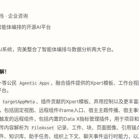
 文档 · 企业咨询
能体编排的开源AI平台
I系统，完美整合了智能体编排与数据分析两大平台。
理解！
级为一等公民
，融合插件提供的Xpert模板、工作
Agentic Apps
平台。
和
、插件贡献的Xpert模板、弃用控制以及更丰
targetAppMeta
，包括固定视图、远程组件iframe入口、宿主主题传播、宿主
触发的远程组件，包括内置的Data X指标管理插件，用于项目
上传内容解析为
记录、工件、块、页面图像、引用锚
FileAsset
件、知识库、助手任务、组织上下文、聊天事件运行时能力，以