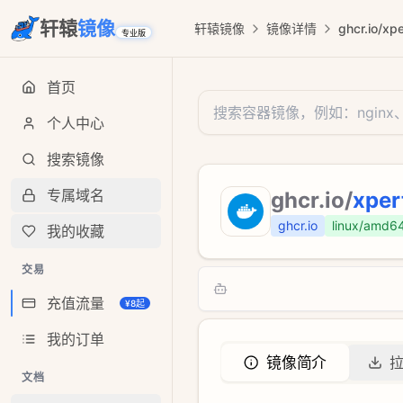
轩辕
镜像
轩辕镜像
镜像详情
ghcr.io/xpe
专业版
首页
个人中心
搜索镜像
专属域名
ghcr.io
/
xper
ghcr.io
linux/amd6
我的收藏
交易
充值流量
¥8起
我的订单
镜像简介
文档