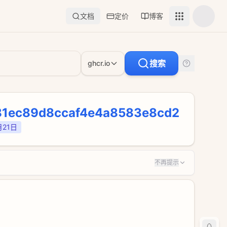
文档
定价
博客
查看流量套餐与价格
Docker 镜像公告与技术博
搜索
ghcr.io
81ec89d8ccaf4e4a8583e8cd2
月21日
不再提示